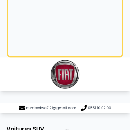
numbertwo2121@gmail.com
0551 10 02 00
Voitures SUV